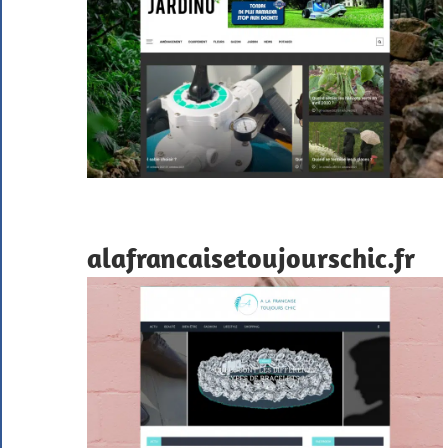
alafrancaisetoujourschic.fr