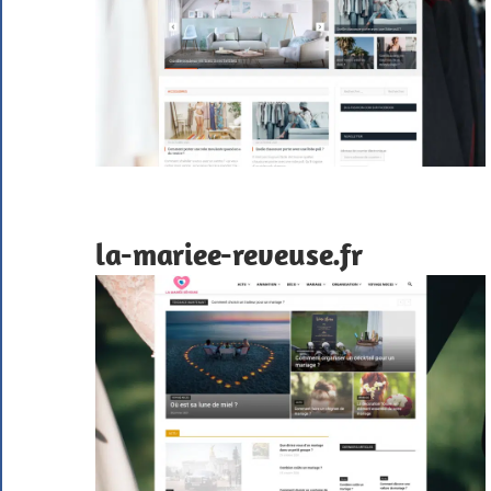
la-mariee-reveuse.fr