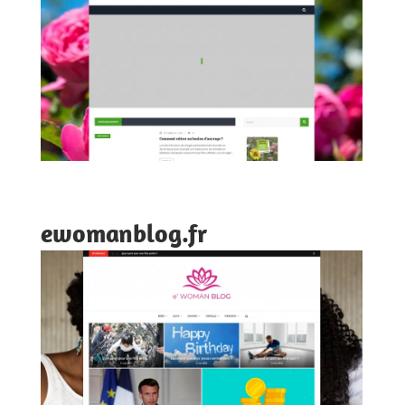
ewomanblog.fr