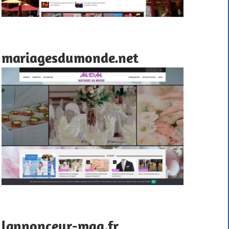
mariagesdumonde.net
lannonceur-mag.fr