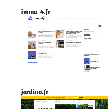
immo-4.fr
jardino.fr