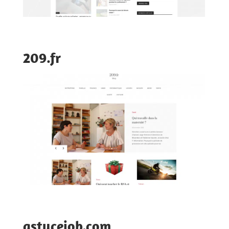
209.fr
astucejob.com